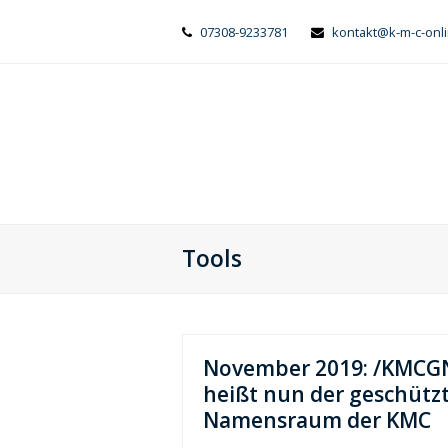
07308-9233781
kontakt@k-m-c-onl
Tools
November 2019: /KMCG
heißt nun der geschütz
Namensraum der KMC