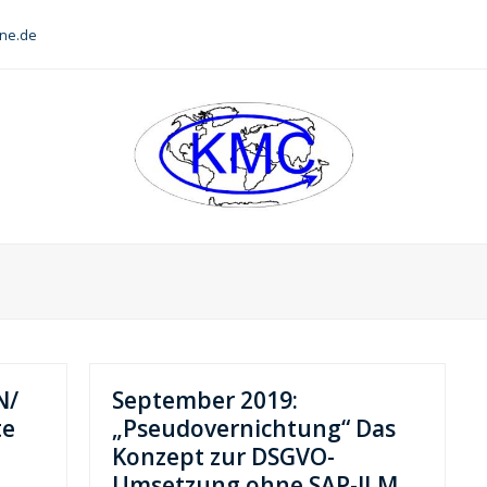
ine.de
N/
September 2019:
te
„Pseudovernichtung“ Das
Konzept zur DSGVO-
Umsetzung ohne SAP-ILM